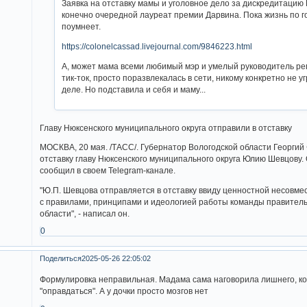
Заявка на отставку мамы и уголовное дело за дискредитацию 
конечно очередной лауреат премии Дарвина. Пока жизнь по го
поумнеет.
https://colonelcassad.livejournal.com/9846223.html
А, может мама всеми любимый мэр и умелый руководитель ре
тик-ток, просто поразвлекалась в сети, никому конкретно не 
деле. Но подставила и себя и маму...
Главу Нюксенского муниципального округа отправили в отставку
МОСКВА, 20 мая. /ТАСС/. Губернатор Вологодской области Георгий
отставку главу Нюксенского муниципального округа Юлию Шевцову.
сообщил в своем Telegram-канале.
"Ю.П. Шевцова отправляется в отставку ввиду ценностной несовме
с правилами, принципами и идеологией работы команды правитель
области", - написал он.
0
Поделиться
2025-05-26 22:05:02
Формулировка неправильная. Мадама сама наговорила лишнего, ко
"оправдаться". А у дочки просто мозгов нет