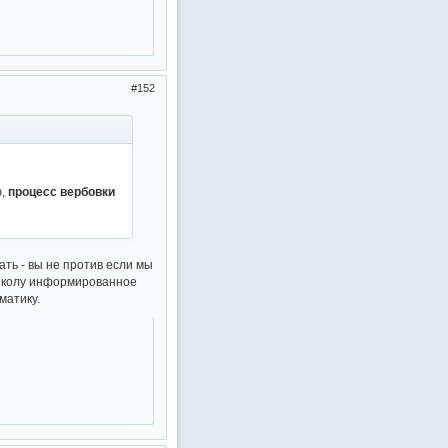
152
ю,
процесс вербовки
ать - вы не против если мы
 школу информированное
матику.