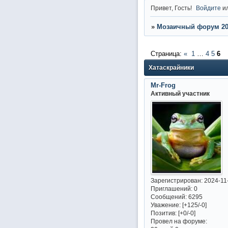
Привет, Гость!
Войдите
и
»
Мозаичный форум 20
Страница:
«
1
…
4
5
6
Хатаскрайники
Mr-Frog
Активный участник
Зарегистрирован
: 2024-11
Приглашений:
0
Сообщений:
6295
Уважение:
[+125/-0]
Позитив:
[+0/-0]
Провел на форуме: