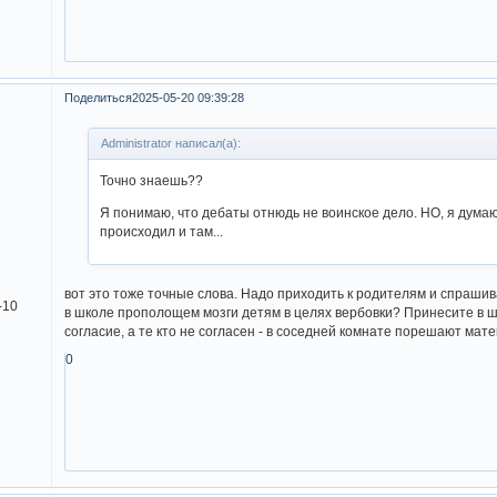
Поделиться
2025-05-20 09:39:28
Administrator написал(а):
Точно знаешь??
Я понимаю, что дебаты отнюдь не воинское дело. НО, я дума
происходил и там...
вот это тоже точные слова. Надо приходить к родителям и спрашив
-10
в школе прополощем мозги детям в целях вербовки? Принесите в
согласие, а те кто не согласен - в соседней комнате порешают мате
0