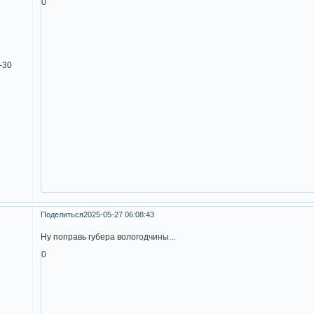
0
-30
Поделиться
2025-05-27 06:08:43
Ну поправь губера вологодчины...
0