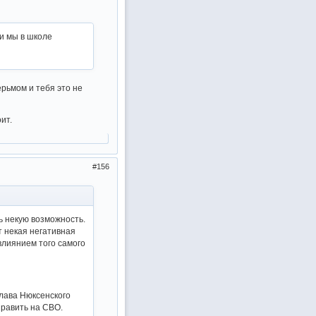
ли мы в школе
ерьмом и тебя это не
ит.
156
ь некую возможность.
т некая негативная
влиянием того самого
лава Нюксенского
править на СВО.