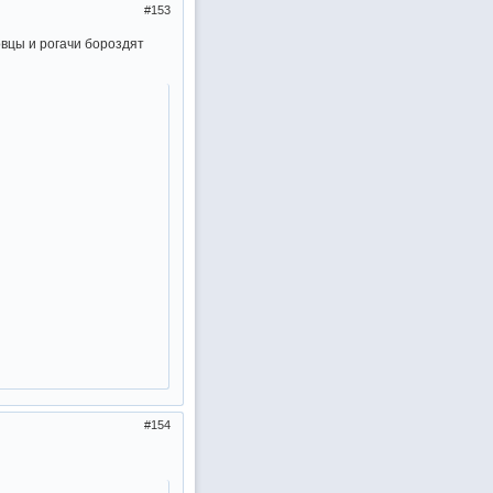
153
овцы и рогачи бороздят
154