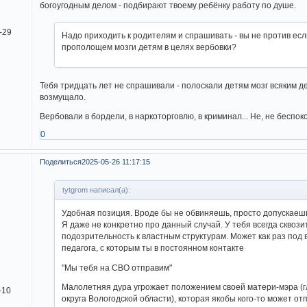
богоугодным делом - подбирают твоему ребёнку работу по душе.
-29
Надо приходить к родителям и спрашивать - вы не против ес
прополощем мозги детям в целях вербовки?
Тебя тридцать лет не спрашивали - полоскали детям мозг всяким д
возмущало.
Вербовали в бордели, в наркоторговлю, в криминал... Не, не беспоко
0
Поделиться
2025-05-26 11:17:15
tytgrom написал(а):
Удобная позиция. Вроде бы не обвиняешь, просто допускаеш
Я даже не конкретно про данный случай. У тебя всегда сквози
подозрительность к властным структурам. Может как раз под 
педагога, с которым ты в постоянном контакте
"Мы тебя на СВО отправим"
Малолетняя дура угрожает положением своей матери-мэра (г
-10
округа Вологодской области), которая якобы кого-то может от