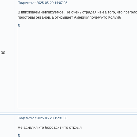
Поделиться
2025-05-20 14:07:08
B впихиваем невпихуемое. Не очень страдая из-за того, что псегол
просторы океанов, а открывает Америку почему-то Колумб
0
-30
Поделиться
2025-05-20 15:31:55
Не вдкплил кто бороздит что открыл
0