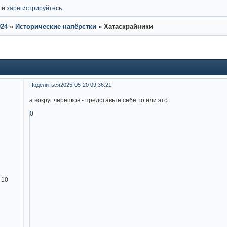
ли
зарегистрируйтесь
.
24
»
Исторические напёрстки
»
Хатаскрайники
Поделиться
2025-05-20 09:36:21
а вокруг черепков - представьте себе то или это
0
-10