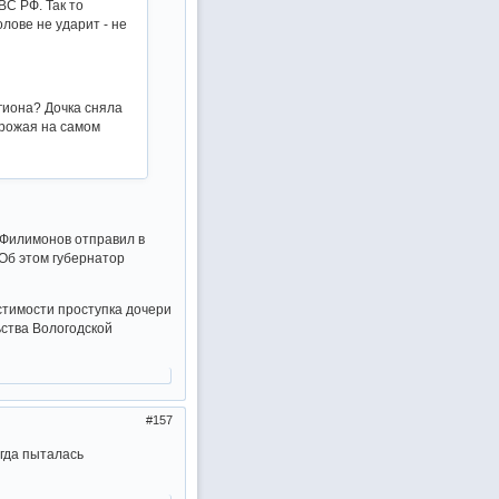
ВС РФ. Так то
лове не ударит - не
гиона? Дочка сняла
угрожая на самом
 Филимонов отправил в
 Об этом губернатор
стимости проступка дочери
ства Вологодской
157
гда пыталась