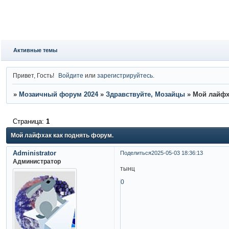
Активные темы
Привет, Гость!
Войдите
или
зарегистрируйтесь
.
»
Мозаичный форум 2024
»
Здравствуйте, Мозайцы
»
Мой лайфх
Страница:
1
Мой лайфхак как поднять форум.
Administrator
Поделиться
2025-05-03 18:36:13
Администратор
тынц
0