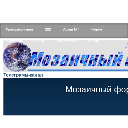
Телеграмм-канал
ЖЖ
Архив МФ
Форум
Участники
Поиск
Регистрация
Войти
Телеграмм-канал
Мозаичный фо