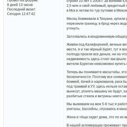
Провел на форуме:
строил 10 лет с 2008 г. За копейки 4
8 дней 13 часов
2,5 млн и свой любимый, кредитный 
Последний визит:
в Мск и летим по тур путевке в Мекс
Сегодня 12:47:42
Месяц бомжевали в Тихуане, купили
пересекли границу, в брод через вод
утонуть.
Затолкались в кондоминимум-общагу,
Живём под Калифорнией, вечные вете
месте, я и так чёрный бурят, тут я 
полгода проели все деньги, ни на что
недвижимость здесь стоит как крыло 
жителю Бурятии невозможно купить 
Теперь вы понимаете масштабы, это н
бесконечности. Поэтому все снимают
бомжей, бичей и наркоманов, риск б
под трамвай в УУ, здесь нельзя оста
вынесут, угонять машину не будут, з
разбитые стекла и витрины никто не
Мы выживаем на мои 5-6 тыс я рабо
унитазы, бассейны, спускаюсь в кан
Жена и тёща сидят дома, это по их ви
В нашей агломерации проживает при