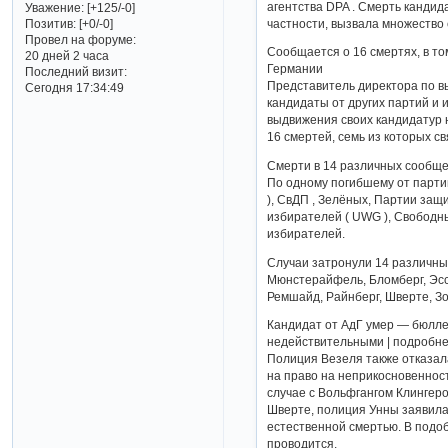
агентства DPA . Смерть кандид
Уважение:
[+125/-0]
Позитив:
[+0/-0]
частности, вызвала множество 
Провел на форуме:
Сообщается о 16 смертях, в то
20 дней 2 часа
Германии
Последний визит:
Представитель директора по вы
Сегодня 17:34:49
кандидаты от других партий и
выдвижения своих кандидатур 
16 смертей, семь из которых св
Смерти в 14 различных сообще
По одному погибшему от парти
), СвДП , Зелёных, Партии за
избирателей ( UWG ), Свободн
избирателей.
Случаи затронули 14 различны
Мюнстерайфель, Бломберг, Эсс
Ремшайд, Райнберг, Шверте, Зо
Кандидат от АдГ умер — бюлле
недействительными | подробн
Полиция Везеля также отказал
на право на неприкосновенност
случае с Вольфгангом Клингер
Шверте, полиция Унны заявила
естественной смертью. В подо
проводится.