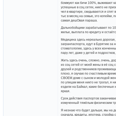
бомжуют как бичи 100%, выживают как
успешные в соц сетях, никто не призн
чел в квартире, скидываются и спят в
тыс в месяц на семью, это копейки, п
самая дешОвая параша.
Дальнобойщики зарабатывают по 10 ты
жилье, выплата по кредиту и остаёт
Медицина здесь нереально дорогая, 
загранпаспорта, едут в Бурятию за 
стоматологию, здесь у всех конченные
пару лет, даже у детей и подростков, 
Жить здесь очень, сложно, очень, до
из соц сетей от моей жены в её соц 
друзей и родственников проживающих 
плохо, я скучаю по счастливым време
СВОЕМ доме с сыном и молодой женой
по улицам меня никто не трогал, я ни
ездили на Байкал, какие беспечные 
яркая.
Срок действия паспортов заканчивае
измученный тяжёлым физическим тру
Я незнаю что будет дальше, мы на дн
сначала, кредиты, ипотека, стройка 