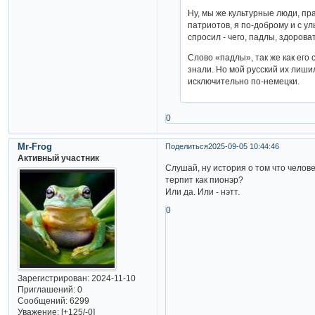
Ну, мы же культурные люди, пр
патриотов, я по-доброму и с ул
спросил - чего, падлы, здоров
Слово «падлы», так же как его
знали. Но мой русский их лишил
исключительно по-немецки.
0
Mr-Frog
Поделиться
2025-09-05 10:44:46
Активный участник
Слушай, ну история о том что челове
терпит как пионэр?
Или да. Или - нэтт.
0
Зарегистрирован
: 2024-11-10
Приглашений:
0
Сообщений:
6299
Уважение:
[+125/-0]