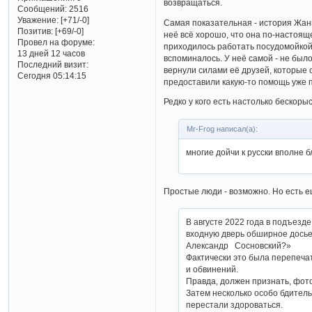
возвращаться.
Сообщений:
2516
Уважение:
[+71/-0]
Самая показательная - история Жанны
Позитив:
[+69/-0]
неё всё хорошо, что она по-настояще
Провел на форуме:
приходилось работать посудомойкой 
13 дней 12 часов
вспоминалось. У неё самой - не был
Последний визит:
вернули силами её друзей, которые 
Сегодня 05:14:15
предоставили какую-то помощь уже 
Редко у кого есть настолько бескоры
Mr-Frog написал(а):
многие дойчи к русски вполне 
Простые люди - возможно. Но есть е
В августе 2022 года в подъезде
входную дверь обширное досье
Александр Сосновский?»
Фактически это была перепечат
и обвинений.
Правда, должен признать, фот
Затем несколько особо бдитель
перестали здороваться.