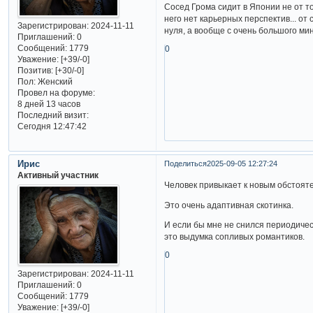
Сосед Грома сидит в Японии не от тог
него нет карьерных перспектив... от
Зарегистрирован
: 2024-11-11
нуля, а вообще с очень большого мин
Приглашений:
0
Сообщений:
1779
0
Уважение:
[+39/-0]
Позитив:
[+30/-0]
Пол:
Женский
Провел на форуме:
8 дней 13 часов
Последний визит:
Сегодня 12:47:42
Ирис
Поделиться
2025-09-05 12:27:24
Активный участник
Человек привыкает к новым обстоят
Это очень адаптивная скотинка.
И если бы мне не снился периодичес
это выдумка сопливых романтиков.
0
Зарегистрирован
: 2024-11-11
Приглашений:
0
Сообщений:
1779
Уважение:
[+39/-0]