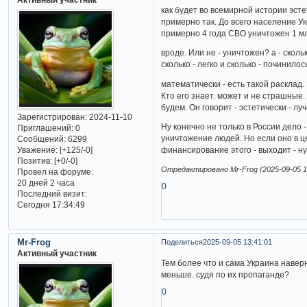
как будет во всемирной истории эст
примерно так. До всего население Ук
примерно 4 года СВО уничтожен 1 м
вроде. Или не - уничтожен? а - скол
сколько - легко и сколько - починилос
математически - есть такой расклад.
Кто его знает. может и не страшные.
будем. Он говорит - эстетически - лу
Зарегистрирован
: 2024-11-10
Ну конечно не только в России дело
Приглашений:
0
уничтожение людей. Но если оно в ц
Сообщений:
6299
Уважение:
[+125/-0]
финансирование этого - выходит - ну -
Позитив:
[+0/-0]
Отредактировано Mr-Frog (2025-09-05 1
Провел на форуме:
20 дней 2 часа
0
Последний визит:
Сегодня 17:34:49
Mr-Frog
Поделиться
2025-09-05 13:41:01
Активный участник
Тем более что и сама Украина наверн
меньше. судя по их пропаганде?
0