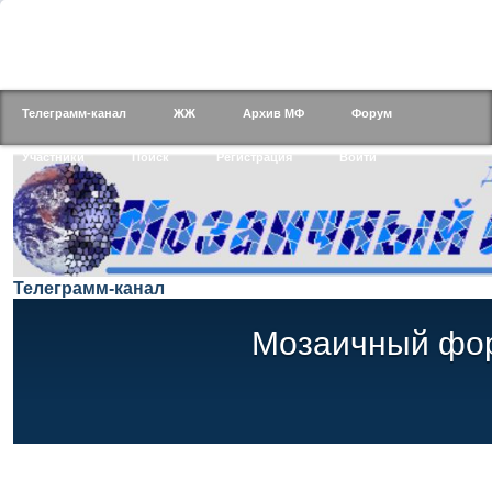
Телеграмм-канал
ЖЖ
Архив МФ
Форум
Участники
Поиск
Регистрация
Войти
Телеграмм-канал
Мозаичный фо