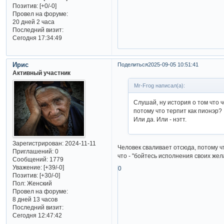
Позитив:
[+0/-0]
Провел на форуме:
20 дней 2 часа
Последний визит:
Сегодня 17:34:49
Ирис
Поделиться
2025-09-05 10:51:41
Активный участник
Mr-Frog написал(а):
Слушай, ну история о том что ч
потому что терпит как пионэр?
Или да. Или - нэтт.
Зарегистрирован
: 2024-11-11
Человек сваливает отсюда, потому чт
Приглашений:
0
что - "бойтесь исполнения своих жел
Сообщений:
1779
Уважение:
[+39/-0]
0
Позитив:
[+30/-0]
Пол:
Женский
Провел на форуме:
8 дней 13 часов
Последний визит:
Сегодня 12:47:42