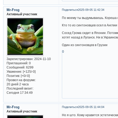
Mr-Frog
Поделиться
2025-09-05 11:42:34
Активный участник
По моему ты выдумываешь. Кореша п
Кто то из синтоновцев осел в Англии
Сосед Грома сидит в Японии. Потомк
хотят назад в Луганск. Ни в Украинск
Один из синтоновцев в Грузии
0
Зарегистрирован
: 2024-11-10
Приглашений:
0
Сообщений:
6299
Уважение:
[+125/-0]
Позитив:
[+0/-0]
Провел на форуме:
20 дней 2 часа
Последний визит:
Сегодня 17:34:49
Mr-Frog
Поделиться
2025-09-05 11:44:04
Активный участник
Но я што. Кому нравится эстетическ