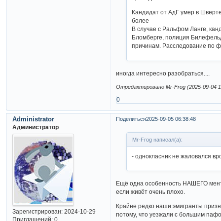
Кандидат от АдГ умер в Шверте
более
В случае с Ральфом Ланге, ка
Бломберге, полиция Билефельд
причинам. Расследование по ф
иногда интересно разобраться....
Отредактировано Mr-Frog (2025-09-04 1
0
Administrator
Поделиться
2025-09-05 06:38:48
Администратор
Mr-Frog написал(а):
- однокласник не жаловался вр
Ещё одна особенность НАШЕГО мента
если живёт очень плохо.
Крайне редко наши эмигранты призна
Зарегистрирован
: 2024-10-29
потому, что уезжали с большим пафо
Приглашений:
0