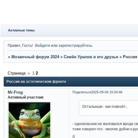
Активные темы
Привет, Гость!
Войдите
или
зарегистрируйтесь
.
»
Мозаичный форум 2024
»
Семён Уралов и его друзья
»
Россия
Страница:
«
1
2
Россия на эстетическом фронте
Mr-Frog
Поделиться
2025-09-04 15:54:46
Активный участник
Остальным - как повезёт...
- однокласник не жаловался вроде 
тоже говорил что - многие дойчи к р
0