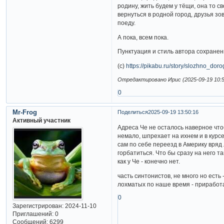
родину, жить будем у тёщи, она то св
вернуться в родной город, друзья зо
поеду.
А пока, всем пока.
Пунктуация и стиль автора сохранен
(с)
https://pikabu.ru/story/slozhno_d
Отредактировано Ирис (2025-09-19 10:5
0
Mr-Frog
Поделиться
2025-09-19 13:50:16
Активный участник
Адреса Че не осталось наверное что
немало, шпрехает на ихнем и в курсе.
сам по себе переезд в Америку вряд 
горбатиться. Что бы сразу на него т
как у Че - конечно нет.
часть синтонистов, не много но есть 
лохматых по наше время - приработ
0
Зарегистрирован
: 2024-11-10
Приглашений:
0
Сообщений:
6299