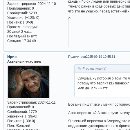
каждый 40 ой люден или примерно к
Зарегистрирован
: 2024-11-10
тяжело ранен в ходе боевых действи
Приглашений:
0
что это не ужасно. перед эстетикой 
Сообщений:
6299
Уважение:
[+125/-0]
0
Позитив:
[+0/-0]
Провел на форуме:
20 дней 2 часа
Последний визит:
Сегодня 17:34:49
Ирис
Поделиться
2025-09-19 10:55:31
Активный участник
Mr-Frog написал(а):
Слушай, ну история о том что ч
потому что терпит как пионэр?
Или да. Или - нэтт.
Зарегистрирован
: 2024-11-11
Все мне пишут, все у меня постоянн
Приглашений:
0
Сообщений:
1779
А как переехать? А как получить виз
Уважение:
[+39/-0]
Позитив:
[+30/-0]
Я с семьей переехал в Америку, это 
Пол:
Женский
поддавшись уговорам жены, я броса