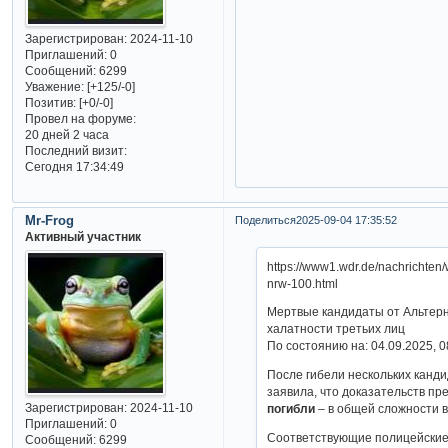
Зарегистрирован
: 2024-11-10
Приглашений:
0
Сообщений:
6299
Уважение:
[+125/-0]
Позитив:
[+0/-0]
Провел на форуме:
20 дней 2 часа
Последний визит:
Сегодня 17:34:49
Mr-Frog
Поделиться
2025-09-04 17:35:52
Активный участник
https://www1.wdr.de/nachrichte
nrw-100.html
Мертвые кандидаты от Альтерн
халатности третьих лиц
По состоянию на: 04.09.2025, 0
После гибели нескольких канд
заявила, что доказательств пр
Зарегистрирован
: 2024-11-10
погибли
– в общей сложности в
Приглашений:
0
Соответствующие полицейские 
Сообщений:
6299