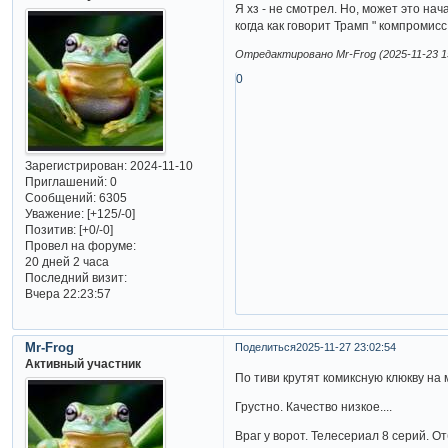
Я хз - не смотрел. Но, может это н
когда как говорит Трамп " компромис
Отредактировано Mr-Frog (2025-11-23 15
0
Зарегистрирован
: 2024-11-10
Приглашений:
0
Сообщений:
6305
Уважение:
[+125/-0]
Позитив:
[+0/-0]
Провел на форуме:
20 дней 2 часа
Последний визит:
Вчера 22:23:57
Mr-Frog
Поделиться
2025-11-27 23:02:54
Активный участник
По тиви крутят комиксную клюкву на
Грустно. Качество низкое....
Враг у ворот. Телесериал 8 серий. 