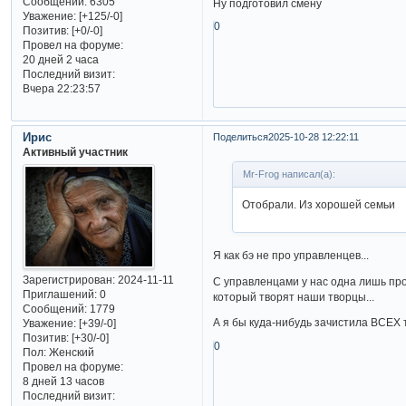
Сообщений:
6305
Ну подготовил смену
Уважение:
[+125/-0]
0
Позитив:
[+0/-0]
Провел на форуме:
20 дней 2 часа
Последний визит:
Вчера 22:23:57
Ирис
Поделиться
2025-10-28 12:22:11
Активный участник
Mr-Frog написал(а):
Отобрали. Из хорошей семьи
Я как бэ не про управленцев...
Зарегистрирован
: 2024-11-11
С управленцами у нас одна лишь проб
Приглашений:
0
который творят наши творцы...
Сообщений:
1779
А я бы куда-нибудь зачистила ВСЕХ 
Уважение:
[+39/-0]
Позитив:
[+30/-0]
0
Пол:
Женский
Провел на форуме:
8 дней 13 часов
Последний визит: