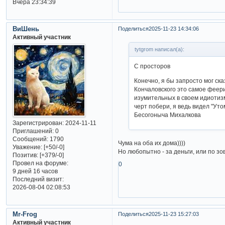
Вчера 23:34:39
ВиШень
Поделиться
2025-11-23 14:34:06
Активный участник
tytgrom написал(а):
С просторов
Конечно, я бы запросто мог ск
Кончаловского это самое феер
изумительных в своем идиотизм
черт побери, я ведь видел "У
Бесогоныча Михалкова
Зарегистрирован
: 2024-11-11
Приглашений:
0
Сообщений:
1790
Чума на оба их дома))))
Уважение:
[+50/-0]
Но любопытно - за деньги, или по зо
Позитив:
[+379/-0]
Провел на форуме:
0
9 дней 16 часов
Последний визит:
2026-08-04 02:08:53
Mr-Frog
Поделиться
2025-11-23 15:27:03
Активный участник