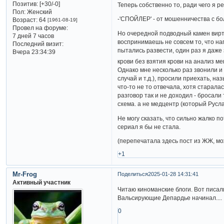
Позитив:
[+30/-0]
Теперь собственно то, ради чего я 
Пол:
Женский
-'СПОЙЛЕР' - от мошенничества с б
Возраст:
64
[1961-08-19]
Провел на форуме:
Но очередной подводный камен вирту
7 дней 7 часов
воспринимаешь не совсем то, что на
Последний визит:
пытались развести, один раз я даже
Вчера 23:34:39
крови без взятия крови на анализ м
Однако мне несколько раз звонили и
случай и т.д.), просили приехать, 
что-то не то отвечала, хотя старала
разговор так и не доходил - бросали
схема. а не медцентр (который Русл
Не могу сказать, что сильно жалко п
сериал я бы не стала.
(перепечатала здесь пост из ЖЖ, мо
+1
Mr-Frog
Поделиться
2025-01-28 14:31:41
Активный участник
Читаю киноманские блоги. Вот писали
Вальсирующие Депардье начинал....
0