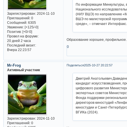
По информации Минкультуры, в
Национального исследователь
Зарегистрирован
: 2024-11-10
(НИУ ВШЭ) по направлению «Ме
Приглашений:
0
ВШЭ по магистерской програм
Сообщений:
6305
среде», – отмечает Интерфакс
Уважение:
[+125/-0]
Позитив:
[+0/-0]
Провел на форуме:
Образование хорошее, профильное.
20 дней 2 часа
Последний визит:
0
Вчера 22:23:57
Mr-Frog
Поделиться
2025-10-27 20:22:57
Активный участник
Дмитрий Анатольевич Давиденко
кандидат искусствоведения, п
цифрового развития Министерств
экспертных советов Министерст
Фонда поддержки регионального
директоров киностудий «Ленф
киностудии и Санкт-Петербург
ВГИКа (2024).
Зарегистрирован
: 2024-11-10
Приглашений:
0